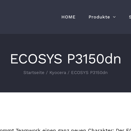
HOME
Produkte
ECOSYS P3150dn
Startseite
/
Kyocera
/
ECOSYS P3150dn
ommt Teamwork einen ganz neuen Charakter: Der ECO