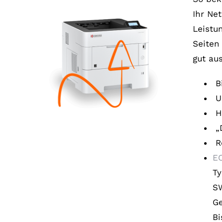
Ihr Ne
Leistu
Seiten
gut aus
Bi
US
Ho
„D
Re
E
T
SW
Ge
Bi