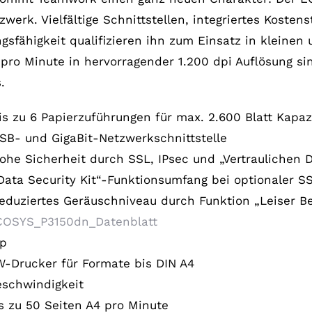
tzwerk. Vielfältige Schnittstellen, integriertes Kos
ngsfähigkeit qualifizieren ihn zum Einsatz in kleinen
 pro Minute in hervorragender 1.200 dpi Auflösung si
.
s zu 6 Papierzuführungen für max. 2.600 Blatt Kapaz
B- und GigaBit-Netzwerkschnittstelle
he Sicherheit durch SSL, IPsec und „Vertraulichen 
ata Security Kit“-Funktionsumfang bei optionaler SS
duziertes Geräuschniveau durch Funktion „Leiser Be
COSYS_P3150dn_Datenblatt
yp
-Drucker für Formate bis DIN A4
schwindigkeit
s zu 50 Seiten A4 pro Minute