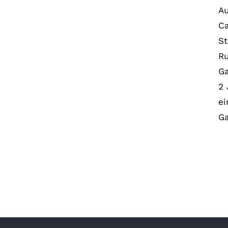
A
Ca
S
Ru
Ga
2 
ei
Ga