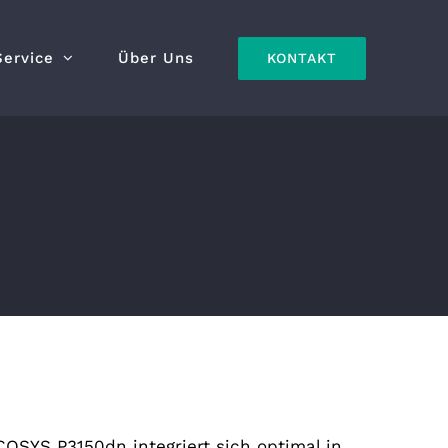
Service
Über Uns
KONTAKT
SYS P3150dn integriert sich optimal in