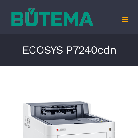
Zum
Inhalt
springen
ECOSYS P7240cdn