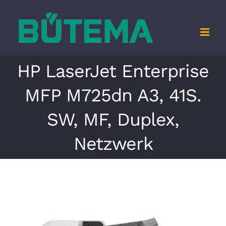
Zum
Inhalt
springen
HP LaserJet Enterprise
MFP M725dn A3, 41S.
SW, MF, Duplex,
Netzwerk