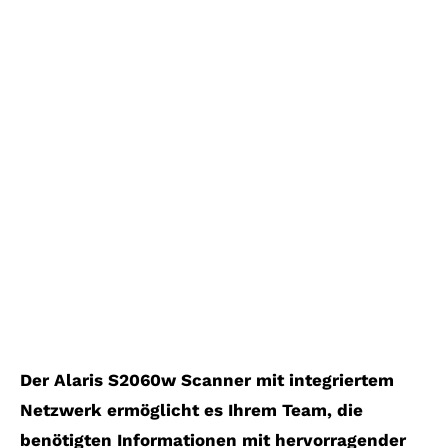
30.09.2024
Kodak Alaris S2060w
Scanner 916,- € netto (
UVP:
1242,00 )
Der A4-Dokumentenscanner
mit WLAN- und
Netzwerkschnittstelle zur
Informationserfassung am
Eingangspunkt
Der Alaris S2060w Scanner mit integriertem
Netzwerk ermöglicht es Ihrem Team, die
benötigten Informationen mit hervorragender