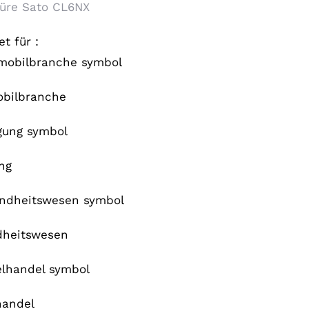
üre Sato CL6NX
t für :
bilbranche
ng
heitswesen
handel