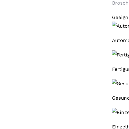
Brosch
Geeigne
Automo
Fertigu
Gesund
Einzel