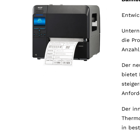
Entwic
Untern
die Pr
Anzahl
Der ne
bietet
steige
Anford
Der in
Thermo
in bes