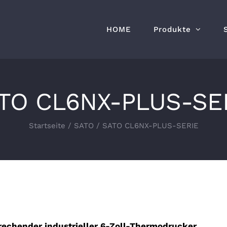
HOME
Produkte
TO CL6NX-PLUS-SE
Startseite
/
SATO
/
SATO CL6NX-PLUS-SERIE
echender industrieller 6-Zoll-Thermodrucker