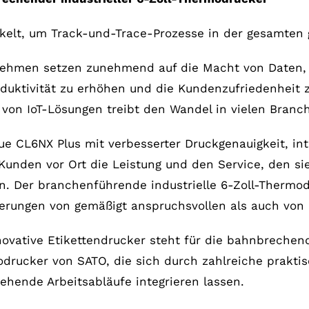
kelt, um Track-und-Trace-Prozesse in der gesamten g
ehmen setzen zunehmend auf die Macht von Daten, u
oduktivität zu erhöhen und die Kundenzufriedenheit
 von IoT-Lösungen treibt den Wandel in vielen Branc
ue CL6NX Plus mit verbesserter Druckgenauigkeit, in
 Kunden vor Ort die Leistung und den Service, den sie
rn. Der branchenführende industrielle 6-Zoll-Thermo
erungen von gemäßigt anspruchsvollen als auch von
novative Etikettendrucker steht für die bahnbrechend
drucker von SATO, die sich durch zahlreiche praktis
tehende Arbeitsabläufe integrieren lassen.