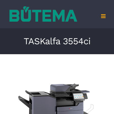
Zum
Inhalt
springen
TASKalfa 3554ci