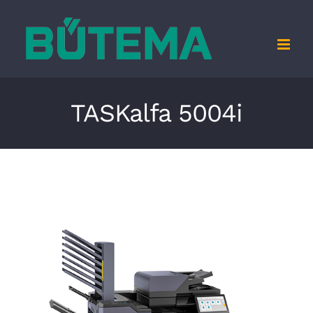
Zum
Inhalt
springen
TASKalfa 5004i