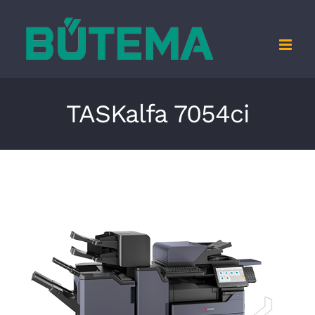
Zum
Inhalt
springen
TASKalfa 7054ci