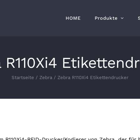
HOME
Produkte
 R110Xi4 Etikettend
Startseite
/
Zebra
/
Zebra R110Xi4 Etikettendrucker
m R110Xi4-RFID-Drucker/Kodierer von Zebra, der für