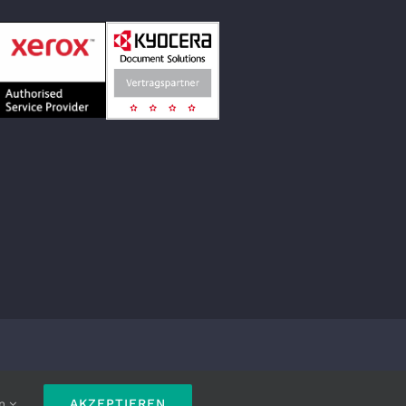
served
AKZEPTIEREN
en