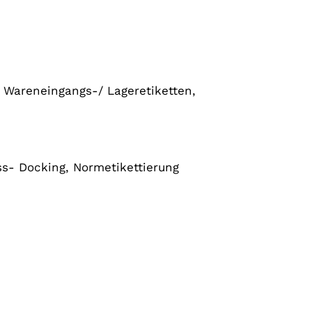
 Wareneingangs-/ Lageretiketten,
s- Docking, Normetikettierung
n