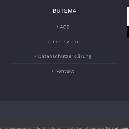
BÜTEMA
AGB
Impressum
Datenschutzerklärung
Kontakt
ight 2021 | Bütema Daten Elektronik GmbH | All Rights Re
 zur Verbesserung der Inhalte und zu Marketingzwecken.
Einstellung