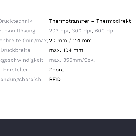
Drucktechnik
Thermotransfer – Thermodirekt
ruckauflösung
203 dpi
,
300 dpi
,
600 dpi
tenbreite (min/max)
20 mm / 114 mm
Druckbreite
max. 104 mm
kgeschwindigkeit
max. 356mm/Sek.
Hersteller
Zebra
endungsbereich
RFID